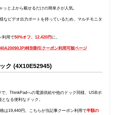
ガシャッと上から載せるだけの簡単さが人気。
GA x 1と多様なビデオ出力ポートを持っているため、マルチモニタ
ン利用で
50%オフ、12,420円
に。
W (40A20090JP)特別割引クーポン利用可能ページ
ック (4X10E52945)
けで、ThinkPadへの電源供給や他のドック同様、USBポ
能となる便利なドック。
の通常価格は19,440円。こちらが当記事クーポン利用で
半額の